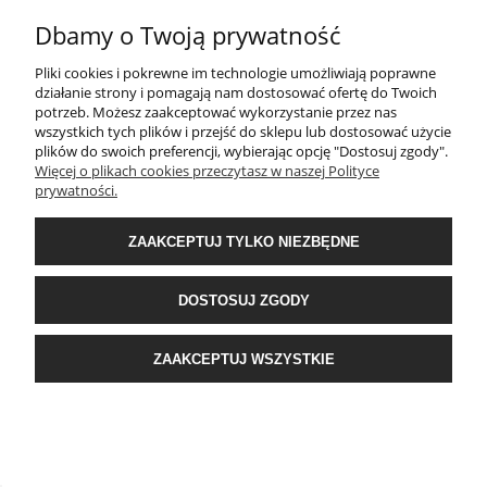
Dbamy o Twoją prywatność
INFORMACJE
Pliki cookies i pokrewne im technologie umożliwiają poprawne
działanie strony i pomagają nam dostosować ofertę do Twoich
potrzeb. Możesz zaakceptować wykorzystanie przez nas
O NAS
wszystkich tych plików i przejść do sklepu lub dostosować użycie
plików do swoich preferencji, wybierając opcję "Dostosuj zgody".
Więcej o plikach cookies przeczytasz w naszej Polityce
Sklep internetowy Shoper.pl
, Wykonanie:
www.kud.pl
prywatności.
ZAAKCEPTUJ TYLKO NIEZBĘDNE
POKAŻ PEŁNĄ WERSJĘ STRONY
DOSTOSUJ ZGODY
ZAAKCEPTUJ WSZYSTKIE