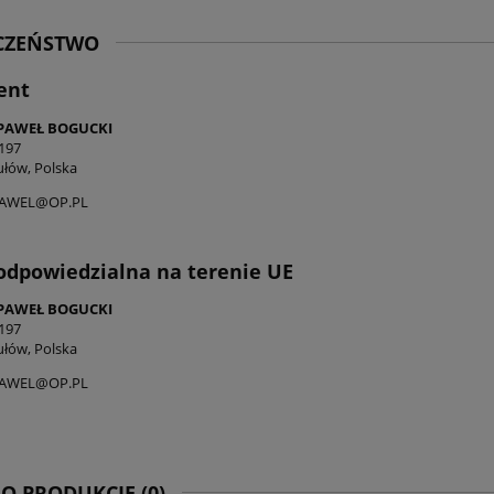
ECZEŃSTWO
ent
PAWEŁ BOGUCKI
197
ułów, Polska
AWEL@OP.PL
odpowiedzialna na terenie UE
PAWEŁ BOGUCKI
197
ułów, Polska
AWEL@OP.PL
 O PRODUKCIE (0)