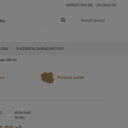
ZAREJESTRUJ SIĘ
ZALOGUJ SIĘ
Koszyk:
(pusty)
ELONY
FACEBOOK GARNCARSTWO
ek 250 ml
ane
Produkt polski
ć:
duża ilość
:
10 dni