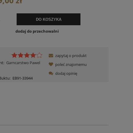
9,00 zł
.
DO KOSZYKA
dodaj do przechowalni
zapytaj o produkt
nt:
Garncarstwo Pawel
poleć znajomemu
dodaj opinię
duktu:
EB91-33944