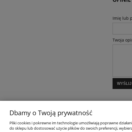
Imię lub 
Twoja opi
WYŚLIJ
Dbamy o Twoją prywatność
MOJE KONTO
Pliki cookies i pokrewne im technologie umożliwiają poprawne działa
do sklepu lub dostosować użycie plików do swoich preferencji, wybiera