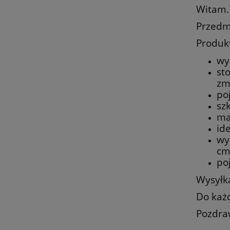
Witam.
Przedm
Produk
wy
st
zm
po
sz
ma
id
wy
cm
po
Wysyłk
Do każ
Pozdra