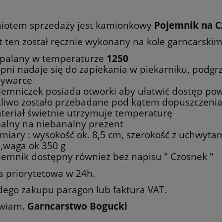
iotem sprzedaży jest kamionkowy
Pojemnik na C
t ten został ręcznie wykonany na kole garncarski
palany w temperaturze
1250
opni nadaje się do zapiekania w piekarniku, podgr
ywarce
jemniczek posiada otworki aby ułatwić dostęp pow
kliwo zostało przebadane pod kątem dopuszczenia
teriał świetnie utrzymuje temperaturę
ealny na niebanalny prezent
miary : wysokość ok. 8,5 cm, szerokość z uchwyta
,waga ok 350 g
jemnik dostępny również bez napisu " Czosnek "
a priorytetowa w 24h.
dego zakupu paragon lub faktura VAT.
wiam.
Garncarstwo Bogucki