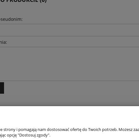
pseudonim:
nia:
INFORMACJE
O 
nie strony i pomagają nam dostosować ofertę do Twoich potrzeb. Możesz zaa
jąc opcję "Dostosuj zgody".