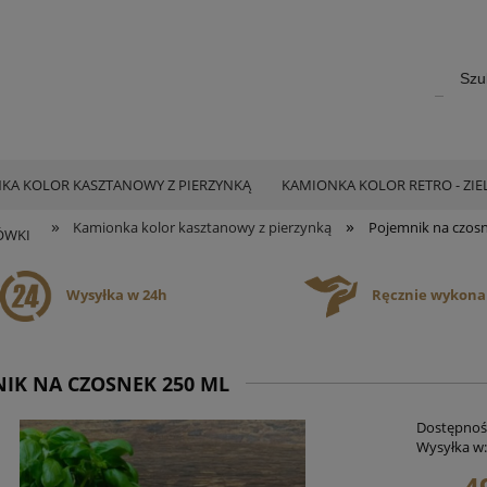
KA KOLOR KASZTANOWY Z PIERZYNKĄ
KAMIONKA KOLOR RETRO - ZI
»
»
Kamionka kolor kasztanowy z pierzynką
Pojemnik na czosn
ÓWKI
Wysyłka w 24h
Ręcznie wykon
IK NA CZOSNEK 250 ML
Dostępnoś
Wysyłka w