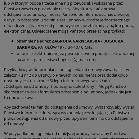
lub w którym osoba trzecia inna niż przewoźnik i wskazana przez
Państwa weszła w posiadanie rzeczy. Aby skorzystać z prawa
odstąpienia od umowy, muszą Państwo poinformować nas o swojej
decyzji o odstąpieniu od niniejszej umowy w drodze jednoznacznego
oświadczenia (na przykład pismo wysłane pocztą tradycyjną lub pocztą
elektroniczną). Oświadczenie mogą Państwo przesłać na przykład:
pisemnie na adres:
ZAGRODA GARNCARSKA - BOGUCKA
BARBARA
, RATUŁÓW 197 , 34-407 CICHE ;
w formie elektronicznej za pośrednictwem poczty elektronicznej
na adres: garncarstwo.bogucki@gmail.com;
Przykładowy wzór formularza odstąpienia od umowy zawarty jest w
załączniku nr 2 do Ustawy o Prawach Konsumenta oraz dodatkowo
dostępny jest na stronie Sklepu Internetowego w zakładce
„Odstąpienie od umowy” ( poniżej na dole strony ). Mogą Państwo
skorzystać z wzoru formularza odstąpienia od umowy, jednak nie jest
to obowiązkowe.
Aby zachować termin do odstąpienia od umowy, wystarczy, aby wysłali
Państwo informację dotyczącą wykonania przysługującego Państwu
prawa odstąpienia od umowy przed upływem terminu do odstąpienia
od umowy.
W przypadku odstąpienia od niniejszej umowy zwracamy Państwu