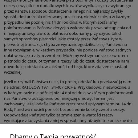
wszystkie otrzymane od Państwa płatności, w tym koszty dostarczenia
rzeczy (z wyjątkiem dodatkowych kosztów wynikających z wybranego
przez Państwa sposobu dostarczenia innego niż najtańszy zwykły
sposób dostarczenia oferowany przez nas), niezwłocznie, a w każdym
przypadku nie później niż 14 dni od dnia, w którym zostaliśmy
poinformowani o Państwa decyzji o wykonaniu prawa odstąpienia od
niniejszej umowy. Zwrotu płatności dokonamy przy użyciu takich
samych sposobów płatności, jakie zostały przez Państwa użyte w
pierwotnej transakcji, chyba że wyraźnie zgodziliście się Państwo na
inne rozwiązanie; w każdym przypadku nie poniosą Państwo żadnych
opłat w związku z tym zwrotem. Możemy wstrzymać się ze zwrotem
płatności do czasu otrzymania rzeczy lub do czasu dostarczenia nam
dowodu jej odesłania, w zależności od tego, które zdarzenie nastąpi
wcześniej.
Jeżeli otrzymali Państwo rzecz, to proszę odesłać lub przekazać ją nam
na adres: RATUŁÓW 197 , 34-407 CICHE Przykładowo, niezwłocznie, a
w każdym razie nie później niż 14 dni od dnia, w którym poinformowali
nas Państwo o odstąpieniu od niniejszej umowy. Termin jest
zachowany, jeżeli odeślą Państwo rzecz przed upływem terminu 14 dni.
Będą Państwo musieli ponieść bezpośrednie koszty zwrotu rzeczy.
Odpowiadają Państwo tylko za zmniejszenie wartości rzeczy
wynikające z korzystania z niej w sposób inny niż było to konieczne do
stwierdzenia charakteru, cech i funkcjonowania rzeczy.
Dbamy o Twoją prywatność