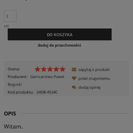
szt.
DO KOSZYKA
dodaj do przechowalni
Ocena:
zapytaj o produkt
Producent:
Garncarstwo Pawel
poleć znajomemu
Bogucki
dodaj opinię
Kod produktu:
24DB-4524C
OPIS
Witam.