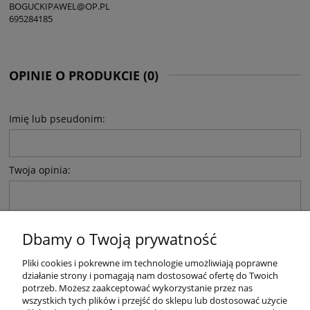
BOGUCKIPAWEL@OP.PL
695284185
OPINIE O PRODUKCIE (0)
Imię lub pseudonim:
Twoja opinia:
Dbamy o Twoją prywatność
Pliki cookies i pokrewne im technologie umożliwiają poprawne
WYŚLIJ
działanie strony i pomagają nam dostosować ofertę do Twoich
potrzeb. Możesz zaakceptować wykorzystanie przez nas
wszystkich tych plików i przejść do sklepu lub dostosować użycie