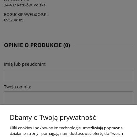
34-407 Ratułów, Polska
BOGUCKIPAWEL@OP.PL
695284185
OPINIE O PRODUKCIE (0)
Imię lub pseudonim:
Twoja opinia:
Dbamy o Twoją prywatność
Pliki cookies i pokrewne im technologie umożliwiają poprawne
WYŚLIJ
działanie strony i pomagają nam dostosować ofertę do Twoich