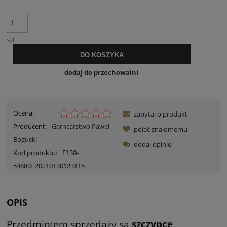
szt.
DO KOSZYKA
dodaj do przechowalni
Ocena:
zapytaj o produkt
Producent:
Garncarstwo Pawel
poleć znajomemu
Bogucki
dodaj opinię
Kod produktu:
E130-
5488D_20210130123115
OPIS
Przedmiotem sprzedaży są
szczypce