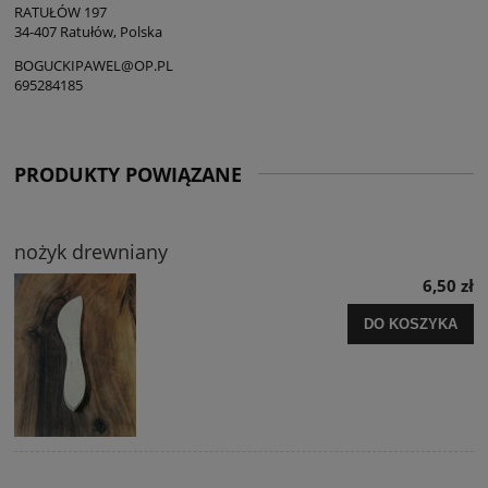
RATUŁÓW 197
34-407 Ratułów, Polska
BOGUCKIPAWEL@OP.PL
695284185
PRODUKTY POWIĄZANE
nożyk drewniany
6,50 zł
DO KOSZYKA