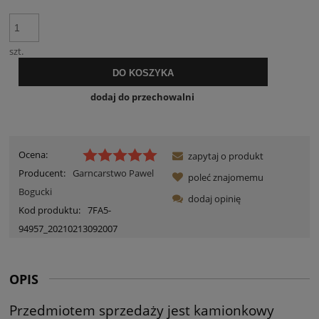
szt.
DO KOSZYKA
dodaj do przechowalni
Ocena:
zapytaj o produkt
Producent:
Garncarstwo Pawel
poleć znajomemu
Bogucki
dodaj opinię
Kod produktu:
7FA5-
94957_20210213092007
OPIS
Przedmiotem sprzedaży jest kamionkowy