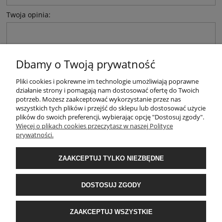
Twoja opinia:
Dbamy o Twoją prywatność
Pliki cookies i pokrewne im technologie umożliwiają poprawne
WYŚLIJ
działanie strony i pomagają nam dostosować ofertę do Twoich
potrzeb. Możesz zaakceptować wykorzystanie przez nas
wszystkich tych plików i przejść do sklepu lub dostosować użycie
plików do swoich preferencji, wybierając opcję "Dostosuj zgody".
Więcej o plikach cookies przeczytasz w naszej Polityce
prywatności.
MOJE KONTO
ZAAKCEPTUJ TYLKO NIEZBĘDNE
INFORMACJE
DOSTOSUJ ZGODY
O NAS
ZAAKCEPTUJ WSZYSTKIE