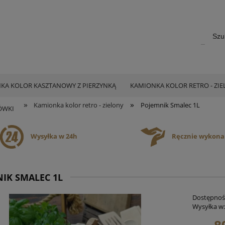
KA KOLOR KASZTANOWY Z PIERZYNKĄ
KAMIONKA KOLOR RETRO - ZI
»
»
Kamionka kolor retro - zielony
Pojemnik Smalec 1L
ÓWKI
Wysyłka w 24h
Ręcznie wykon
IK SMALEC 1L
Dostępnoś
Wysyłka w