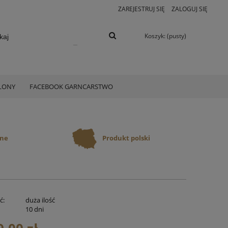
ZAREJESTRUJ SIĘ
ZALOGUJ SIĘ
Koszyk:
(pusty)
ELONY
FACEBOOK GARNCARSTWO
ane
Produkt polski
ć:
duża ilość
:
10 dni