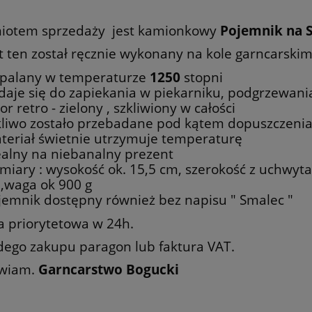
iotem sprzedaży jest kamionkowy
Pojemnik na 
t ten został ręcznie wykonany na kole garncarski
palany w temperaturze
1250
stopni
daje się do zapiekania w piekarniku, podgrzewani
or retro - zielony , szkliwiony w całości
kliwo zostało przebadane pod kątem dopuszczenia
teriał świetnie utrzymuje temperaturę
ealny na niebanalny prezent
miary : wysokość ok. 15,5 cm, szerokość z uchwyt
,waga ok 900 g
jemnik dostępny również bez napisu " Smalec "
a priorytetowa w 24h.
dego zakupu paragon lub faktura VAT.
wiam.
Garncarstwo Bogucki