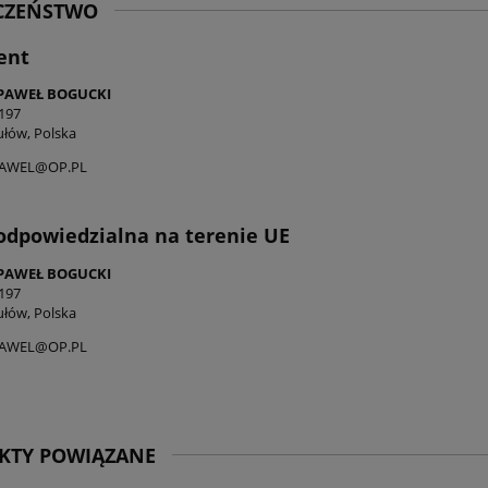
ECZEŃSTWO
ent
PAWEŁ BOGUCKI
197
ułów, Polska
AWEL@OP.PL
odpowiedzialna na terenie UE
PAWEŁ BOGUCKI
197
ułów, Polska
AWEL@OP.PL
KTY POWIĄZANE