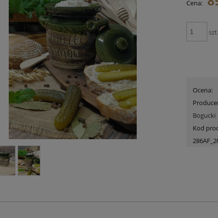
8
Cena:
szt
Ocena:
Produce
Bogucki
Kod pro
286AF_2