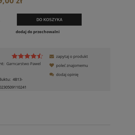
9,00 zł
.
DO KOSZYKA
dodaj do przechowalni
zapytaj o produkt
nt:
Garncarstwo Pawel
poleć znajomemu
dodaj opinię
duktu:
4B13-
0230509110241