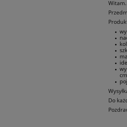
Witam.
Przedm
Produk
wy
na
kol
sz
ma
id
wy
cm
po
Wysyłk
Do każ
Pozdra