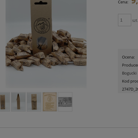
9
Cena:
szt
Ocena:
Produce
Bogucki
Kod pro
2747D_2