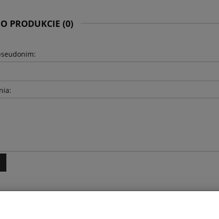
 O PRODUKCIE (0)
pseudonim:
nia:
INFORMACJE
O 