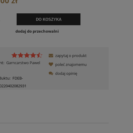
,00 zł
.
DO KOSZYKA
dodaj do przechowalni
zapytaj o produkt
nt:
Garncarstwo Pawel
poleć znajomemu
dodaj opinię
duktu:
FDEB-
0220402082931