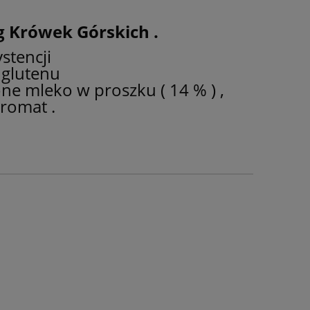
g Krówek Górskich .
stencji
 glutenu
one mleko w proszku ( 14 % ) ,
romat .