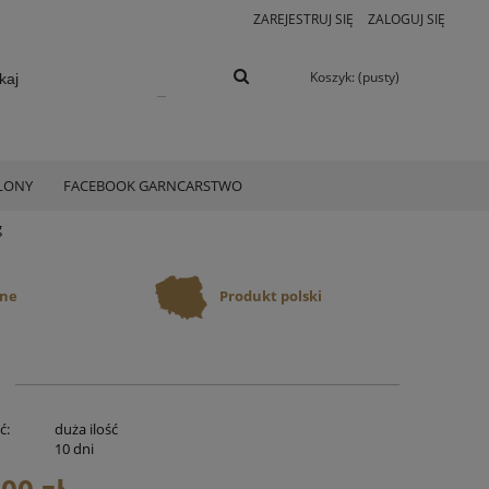
ZAREJESTRUJ SIĘ
ZALOGUJ SIĘ
Koszyk:
(pusty)
ELONY
FACEBOOK GARNCARSTWO
g
ane
Produkt polski
ć:
duża ilość
:
10 dni