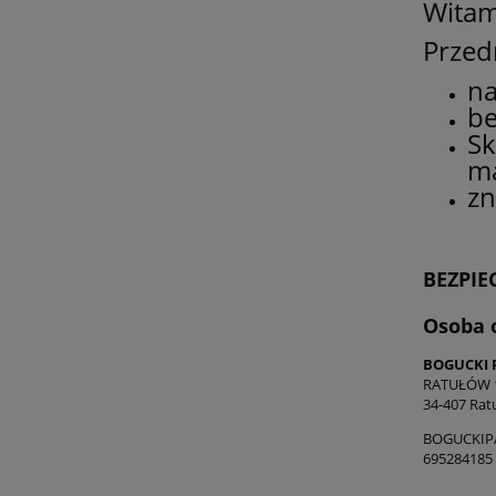
Witam
Przed
na
be
Sk
ma
zn
BEZPI
Osoba 
BOGUCKI 
RATUŁÓW 
34-407 Rat
BOGUCKIP
695284185