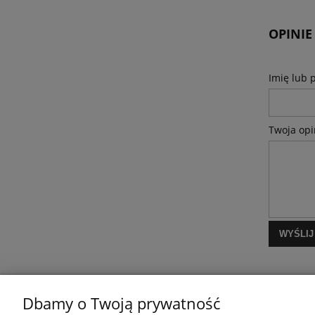
OPINIE
Imię lub 
Twoja opi
WYŚLIJ
Dbamy o Twoją prywatność
MOJE KONTO