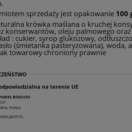
.
miotem sprzedaży jest opakowanie
100 
turalna krówka maślana o kruchej konsy
z konserwantów, oleju palmowego oraz
ład : cukier, syrop glukozowy, odtłuszcz
sło (śmietanka pasteryzowana), woda, a
ak towarowy chroniony prawnie
ECZEŃSTWO
odpowiedzialna na terenie UE
PAWEŁ BOGUCKI
197
ułów, Polska
AWEL@OP.PL