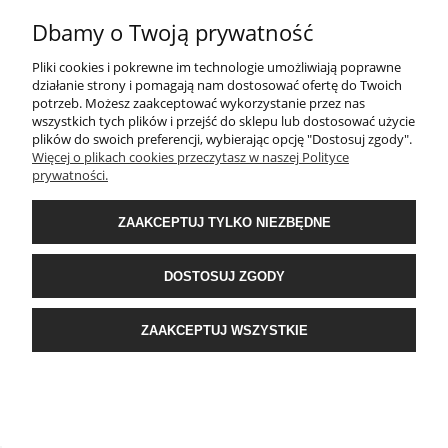
Dbamy o Twoją prywatność
INFORMACJE
Pliki cookies i pokrewne im technologie umożliwiają poprawne
działanie strony i pomagają nam dostosować ofertę do Twoich
potrzeb. Możesz zaakceptować wykorzystanie przez nas
O NAS
wszystkich tych plików i przejść do sklepu lub dostosować użycie
plików do swoich preferencji, wybierając opcję "Dostosuj zgody".
Więcej o plikach cookies przeczytasz w naszej Polityce
Sklep internetowy Shoper.pl
, Wykonanie:
www.kud.pl
prywatności.
ZAAKCEPTUJ TYLKO NIEZBĘDNE
POKAŻ PEŁNĄ WERSJĘ STRONY
DOSTOSUJ ZGODY
ZAAKCEPTUJ WSZYSTKIE