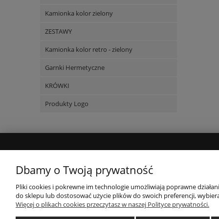
Kamionka kolor zielony
ZESTAWY
Kamionka kolor retro - zielony
Garnki Hermetyczne
KRÓWKI
Produkty Logo
MOJE KONTO
Dbamy o Twoją prywatność
Twoje zamówienia
Pliki cookies i pokrewne im technologie umożliwiają poprawne działa
do sklepu lub dostosować użycie plików do swoich preferencji, wybiera
Ustawienia konta
Więcej o plikach cookies przeczytasz w naszej Polityce prywatności.
Przechowalnia