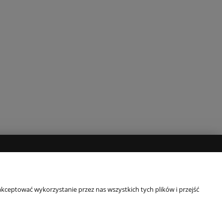
NAS
rmie
kceptować wykorzystanie przez nas wszystkich tych plików i przejść
akt
akt