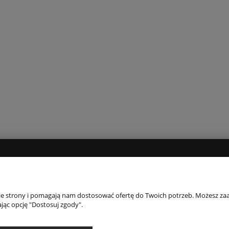
INFORMACJE
O 
Regulamin
O fi
nie strony i pomagają nam dostosować ofertę do Twoich potrzeb. Możesz zaa
jąc opcję "Dostosuj zgody".
Polityka prywatności
Kont
Odstąpienie od umowy
Kont