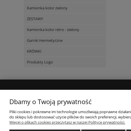
Kamionka kolor zielony
ZESTAWY
Kamionka kolor retro - zielony
Garnki Hermetyczne
KRÓWKI
Produkty Logo
MOJE KONTO
Dbamy o Twoją prywatność
Twoje zamówienia
Pliki cookies i pokrewne im technologie umożliwiają poprawne działa
do sklepu lub dostosować użycie plików do swoich preferencji, wybiera
Ustawienia konta
Więcej o plikach cookies przeczytasz w naszej Polityce prywatności.
Przechowalnia