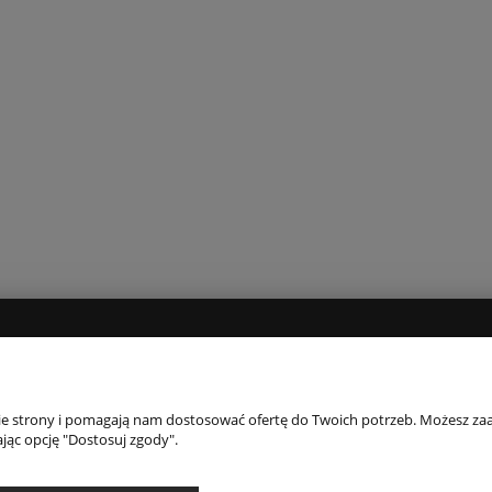
INFORMACJE
O 
Regulamin
O fi
nie strony i pomagają nam dostosować ofertę do Twoich potrzeb. Możesz zaa
jąc opcję "Dostosuj zgody".
Polityka prywatności
Kont
Odstąpienie od umowy
Kont