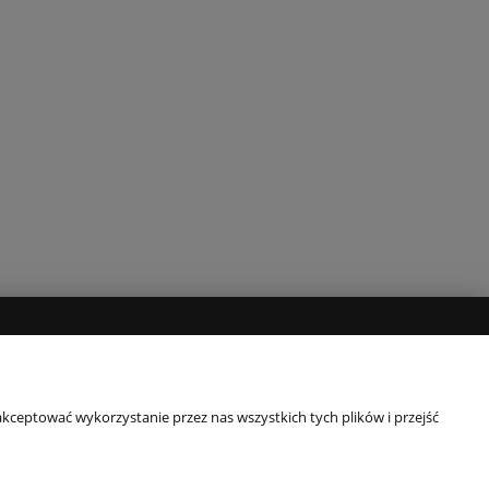
NAS
rmie
kceptować wykorzystanie przez nas wszystkich tych plików i przejść
akt
akt